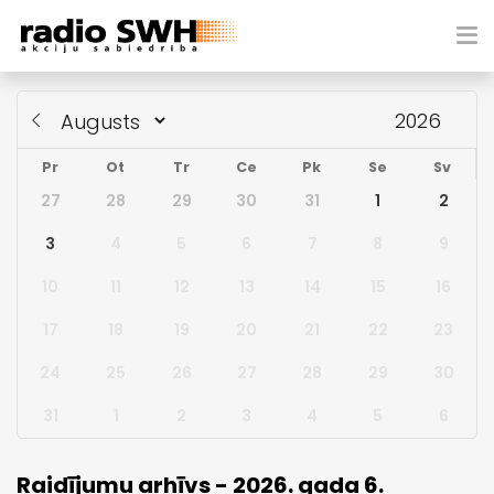
Pr
Ot
Tr
Ce
Pk
Se
Sv
27
28
29
30
31
1
2
3
4
5
6
7
8
9
10
11
12
13
14
15
16
17
18
19
20
21
22
23
24
25
26
27
28
29
30
31
1
2
3
4
5
6
Raidījumu arhīvs - 2026. gada 6.