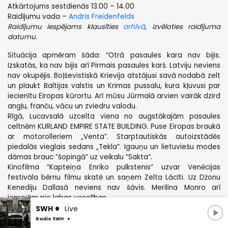
Atkārtojums sestdienās 13.00 – 14.00
Raidījumu vada –
Andris Freidenfelds
Raidījumu iespējams klausīties
arhīvā
, izvēloties raidījuma
datumu.
Situācija apmēram šāda: “Otrā pasaules kara nav bijis.
Izskatās, ka nav bijis arī Pirmais pasaules karš. Latviju neviens
nav okupējis. Boļševistiskā Krievija atstājusi savā nodabā zelt
un plaukt Baltijas valstis un Krimas pussalu, kura kļuvusi par
iecienītu Eiropas kūrortu. Arī mūsu Jūrmalā arvien vairāk dzird
angļu, franču, vācu un zviedru valodu.
Rīgā, Lucavsalā uzcelta viena no augstākajām pasaules
celtnēm KURLAND EMPIRE STATE BUILDING. Puse Eiropas braukā
ar motorolleriem „Venta”. Starptautiskās autoizstādēs
piedalās vieglais sedans „Tekla”. Igauņu un lietuviešu modes
dāmas brauc “šopingā” uz veikalu “Sakta”.
Kinofilma “Kapteiņa Enriko pulkstenis” uzvar Venēcijas
festivāla bērnu filmu skatē un saņem Zelta Lācīti. Uz Džonu
Kenediju Dallasā neviens nav šāvis. Merilina Monro arī
joprojām pie labas veselības.
Bet Latvijas brīvvalsts radiostacijā Radio SWH katru trešdienu
SWH
Live
rosās dīdžejs Fredis savā programmā “MAZĀ SESTDIENA”.
Radio SWH